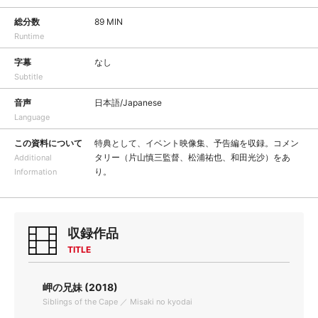
総分数
89 MIN
Runtime
字幕
なし
Subtitle
音声
日本語/Japanese
Language
この資料について
特典として、イベント映像集、予告編を収録。コメン
タリー（片山慎三監督、松浦祐也、和田光沙）をあ
Additional
り。
Information
収録作品
TITLE
岬の兄妹 (2018)
Siblings of the Cape ／ Misaki no kyodai