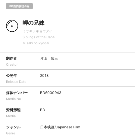
BD館内視聴のみ
岬の兄妹
ミサキノキョウダイ
Siblings of the Cape
Misaki no kyodai
制作者
片山 慎三
Creator
公開年
2018
Release Date
媒体ナンバー
BD6000943
Media No
資料形態
BD
Media
ジャンル
日本映画/Japanese Film
Genre