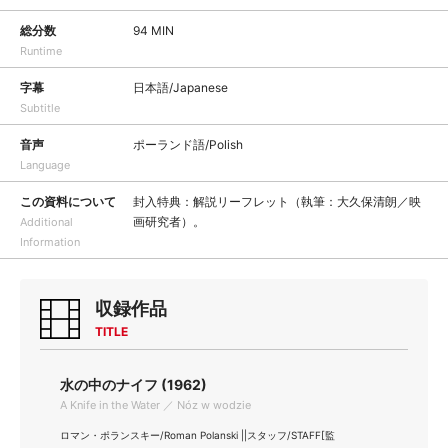
総分数
94 MIN
Runtime
字幕
日本語/Japanese
Subtitle
音声
ポーランド語/Polish
Language
この資料について
封入特典：解説リーフレット（執筆：大久保清朗／映
画研究者）。
Additional
Information
収録作品
TITLE
水の中のナイフ (1962)
A Knife in the Water ／ Nóz w wodzie
ロマン・ポランスキー/Roman Polanski ||スタッフ/STAFF[監