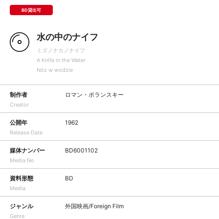
BD貸出可
水の中のナイフ
ミズノナカノナイフ
A Knife in the Water
Nóz w wodzie
制作者
ロマン・ポランスキー
Creator
公開年
1962
Release Date
媒体ナンバー
BD6001102
Media No
資料形態
BD
Media
ジャンル
外国映画/Foreign Film
Genre