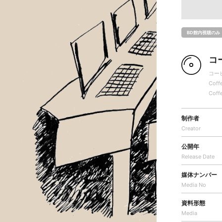
BD館内視聴のみ
コ
コー
Coff
Coff
制作者
Creator
公開年
Release Date
媒体ナンバー
Media No
資料形態
Media