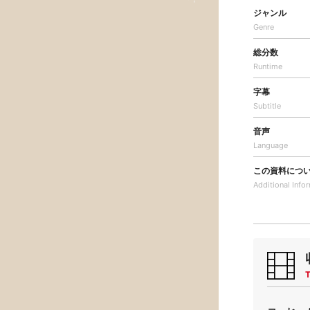
ジャンル
Genre
総分数
Runtime
字幕
Subtitle
音声
Language
この資料につ
Additional
Info
T