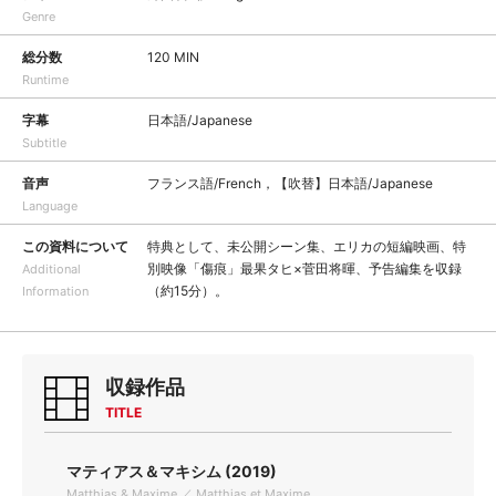
Genre
総分数
120 MIN
Runtime
字幕
日本語/Japanese
Subtitle
音声
フランス語/French，【吹替】日本語/Japanese
Language
この資料について
特典として、未公開シーン集、エリカの短編映画、特
別映像「傷痕」最果タヒ×菅田将暉、予告編集を収録
Additional
（約15分）。
Information
収録作品
TITLE
マティアス＆マキシム (2019)
Matthias & Maxime ／ Matthias et Maxime