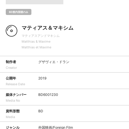
BD館内視聴のみ
マティアス＆マキシム
マティアスアンドマキシム
Matthias & Maxime
Matthias et Maxime
制作者
グザヴィエ・ドラン
Creator
公開年
2019
Release Date
媒体ナンバー
BD6001230
Media No
資料形態
BD
Media
ジャンル
外国映画/Foreign Film