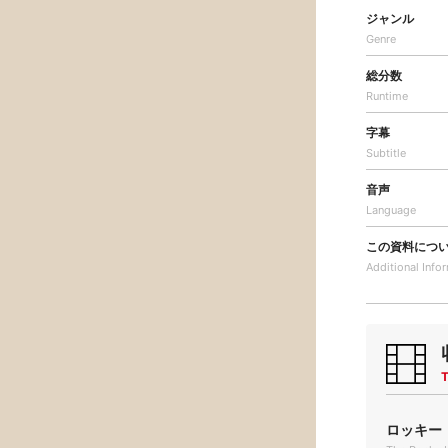
ジャンル
Genre
総分数
Runtime
字幕
Subtitle
音声
Language
この資料につ
Additional
Info
T
ロッキー・