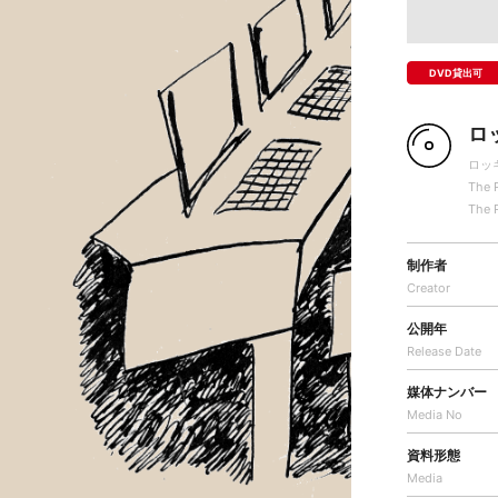
DVD貸出可
ロ
ロッ
The 
The 
制作者
Creator
公開年
Release Date
媒体ナンバー
Media No
資料形態
Media