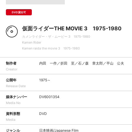
DVD貸出可
仮面ライダーTHE MOVIE 3 1975-1980
カメンライダー・ザ・ムービー 3 1975-1980
Kamen Rider
Kamen raida the movie 3 1975-1980
制作者
内田 一作／折田 至／石ノ森 章太郎／平山 公夫
Creator
公開年
1975～
Release Date
媒体ナンバー
DV6001354
Media No
資料形態
DVD
Media
ジャンル
日本映画/Japanese Film