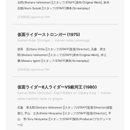
太郎/Shotaro Ishinomori ||スタッフ/STAFF[原作/Original Work], 鈴木
生朗/Ikuro Suzuki ||スタッフ/STAFF[脚本/Screenplay]
日本映画/Japanese Film
仮面ライダーストロンガー (1975)
Kamen Rider Stronger ／ kamen raida sutoronga
折田 至/Itaru Orita ||スタッフ/STAFF[監督/Director], 石森 章太
郎/Shotaro Ishinomori ||スタッフ/STAFF[原作/Original Work], 伊上
勝/Masaru Igami ||スタッフ/STAFF[脚本/Screenplay]
日本映画/Japanese Film
仮面ライダー8人ライダーVS銀河王 (1980)
Kamen Rider (Skyrider): Eight Riders vs. Galaxy King ／ Kamen
raida hachinin raida vs gingao
石森 章太郎/Shotaro Ishinomori ||スタッフ/STAFF[監督/Director(総監
督)], 平山 公夫/Kimio Hirayama ||スタッフ/STAFF[監督/Director], 平
山 亨/Toru Hirayama ||スタッフ/STAFF[製作/Producer(プロデューサ
ー)]