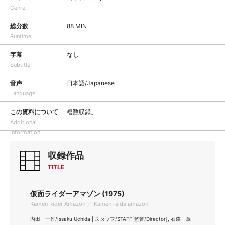
Genre
総分数
88 MIN
Runtime
字幕
なし
Subtitle
音声
日本語/Japanese
Language
この資料について
複数収録。
Additional
Information
収録作品
TITLE
仮面ライダーアマゾン (1975)
Kamen Rider Amazon ／ Kamen raida amazon
内田 一作/Issaku Uchida ||スタッフ/STAFF[監督/Director], 石森 章