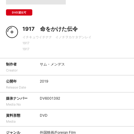
DVD貸出可
1917 命をかけた伝令
イチキュウイチナナ イノチヲカケタデンレイ
1917
1917
制作者
サム・メンデス
Creator
公開年
2019
Release Date
媒体ナンバー
DV6001392
Media No
資料形態
DVD
Media
ジャンル
外国映画/Foreign Film