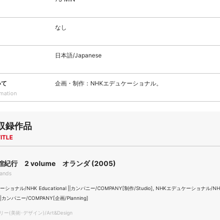
なし
日本語/Japanese
いて
企画・制作：NHKエデュケーショナル。
rmation
収録作品
ITLE
紀行 2 volume オランダ (2005)
lands
ショナル/NHK Educational ||カンパニー/COMPANY[制作/Studio], NHKエデュケーショナル/NH
l ||カンパニー/COMPANY[企画/Planning]
(美術･デザイン)/Art&Design