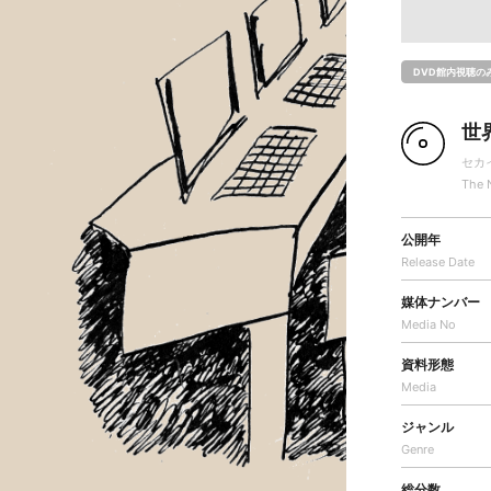
DVD館内視聴の
世
セカ
The 
公開年
Release Date
媒体ナンバー
Media No
資料形態
Media
ジャンル
Genre
総分数