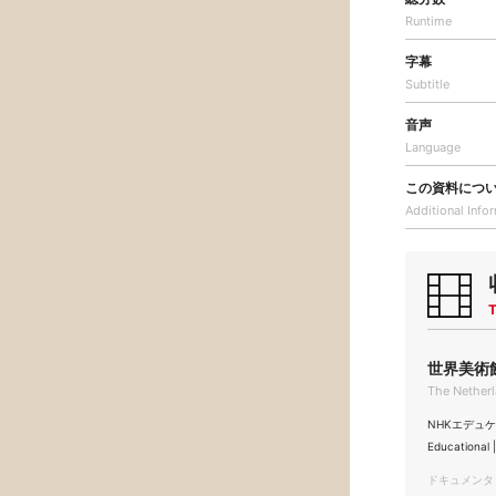
Runtime
字幕
Subtitle
音声
Language
この資料につ
Additional
Info
T
世界美術館
The Nether
NHKエデュケー
Educationa
ドキュメンタリー