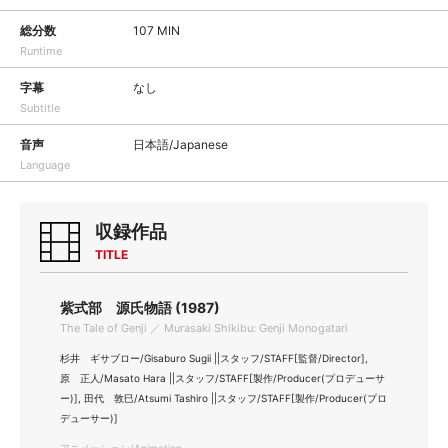
総分数
107 MIN
Runtime
字幕
なし
Subtitle
音声
日本語/Japanese
Language
収録作品
TITLE
紫式部 源氏物語 (1987)
The Tale of Genji ／ Murasaki Shikibu: Genji Monogatari
杉井 ギサブロー/Gisaburo Sugii ||スタッフ/STAFF[監督/Director],
原 正人/Masato Hara ||スタッフ/STAFF[製作/Producer(プロデューサ
ー)], 田代 敦巳/Atsumi Tashiro ||スタッフ/STAFF[製作/Producer(プロ
デューサー)]