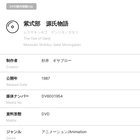
DVD館内視聴のみ
紫式部 源氏物語
ムラサキシキブ ゲンジモノガタリ
The Tale of Genji
Murasaki Shikibu: Genji Monogatari
制作者
杉井 ギサブロー
Creator
公開年
1987
Release Date
媒体ナンバー
DV6001954
Media No
資料形態
DVD
Media
ジャンル
アニメーション/Animation
Genre