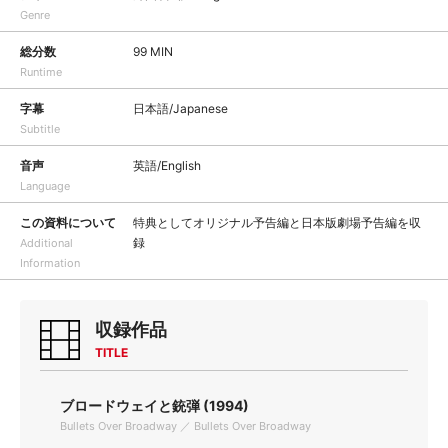
Genre
総分数
99 MIN
Runtime
字幕
日本語/Japanese
Subtitle
音声
英語/English
Language
この資料について
特典としてオリジナル予告編と日本版劇場予告編を収
録
Additional
Information
収録作品
TITLE
ブロードウェイと銃弾 (1994)
Bullets Over Broadway ／ Bullets Over Broadway