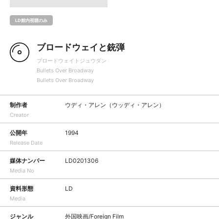
LD館内視聴のみ
ブロードウェイと銃弾
ブロードウェイトジュウダン
Bullets Over Broadway
Bullets Over Broadway
制作者
ウディ・アレン（ウッディ・アレン）
Creator
公開年
1994
Release Date
媒体ナンバー
LD0201306
Media No
資料形態
LD
Media
ジャンル
外国映画/Foreign Film