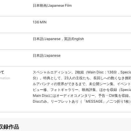
日本映画/Japanese Film
136 MIN
日本語/Japanese，英語/English
日本語/Japanese
いて
スペシャルエディション。2枚組（Main Disc：136分，Special 
分）。特典として、23人の主役たち、長回しへの飽くなき挑
rmation
ルアバンティの世界ができるまで、未公開シーン集、イベント
ビュー修、フォトギャラリー、映画評集、ほかを収録（Special 
Main Discにはオーディオコメンタリー、予告・CM集を収録。
Discのみ。リーフレットあり（「MESSAGE」／二つ折り1枚
収録作品