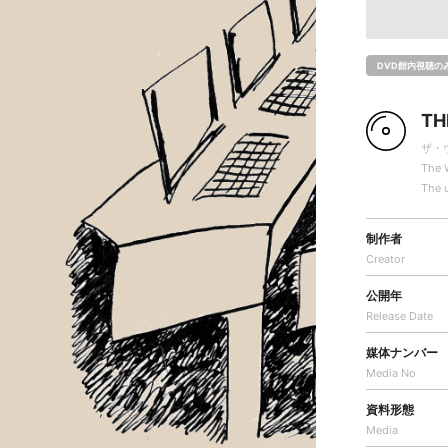
DVD館内視聴の
T
ザ・
The 
The 
制作者
Creator
公開年
Release Date
媒体ナンバー
Media No
資料形態
Media