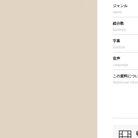
ジャンル
Genre
総分数
Runtime
字幕
Subtitle
音声
Language
この資料につ
Additional
Info