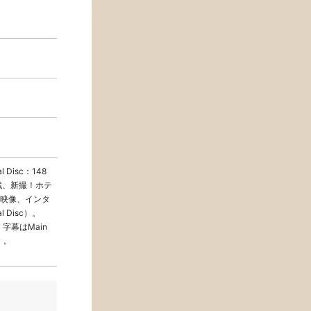
Disc：148
戦、新撮！ホテ
映像、インタ
Disc）。
字幕はMain
）。