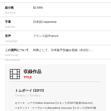
総分数
82 MIN
Runtime
字幕
日本語/Japanese
Subtitle
音声
フランス語/French
Language
この資料について
特典として、日本版予告編を収録（約2分）。
Additional
Information
収録作品
TITLE
トムボーイ (2011)
Tomboy ／ Tomboy
セリーヌ・シアマ/Céline Sciamma ||スタッフ/STAFF[監督/Director],
ベネディクト・クーヴルール/Benedicte Couvreur ||スタッフ/STAFF[製