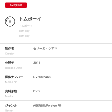
DVD貸出可
トムボーイ
トムボーイ
Tomboy
Tomboy
制作者
セリーヌ・シアマ
Creator
公開年
2011
Release Date
媒体ナンバー
DV6002466
Media No
資料形態
DVD
Media
ジャンル
外国映画/Foreign Film
Genre