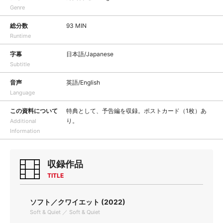
Genre
総分数
93 MIN
Runtime
字幕
日本語/Japanese
Subtitle
音声
英語/English
Language
この資料について
特典として、予告編を収録。ポストカード（1枚）あ
り。
Additional
Information
収録作品
TITLE
ソフト／クワイエット (2022)
Soft & Quiet ／ Soft & Quiet