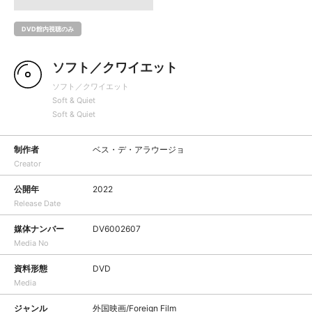
DVD館内視聴のみ
ソフト／クワイエット
ソフト／クワイエット
Soft & Quiet
Soft & Quiet
制作者
ベス・デ・アラウージョ
Creator
公開年
2022
Release Date
媒体ナンバー
DV6002607
Media No
資料形態
DVD
Media
ジャンル
外国映画/Foreign Film