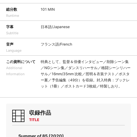
総分数
101 MIN
Runtime
字幕
日本語/Japanese
Subtitle
音声
フランス語/French
Language
この資料について
特典として、監督＆俳優インタビュー／削除シーン集
／NGシーン集／ダンスリハーサル／格闘シーンリハー
Additional
サル／16mm/35mm 比較／照明＆衣装テスト／ポスタ
Information
ー案／予告編集（49分）を収録。封入特典：ブックレ
ット（1冊）／ポストカード3枚組／特製しおり。
収録作品
TITLE
Summer of 85 (2020)