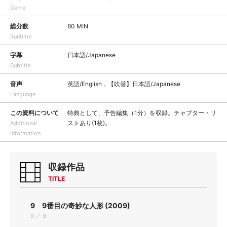
Genre
総分数
80 MIN
Runtime
字幕
日本語/Japanese
Subtitle
音声
英語/English，【吹替】日本語/Japanese
Language
この資料について
特典として、予告編集（1分）を収録。チャプター・リ
ストあり(1枚)。
Additional
Information
収録作品
TITLE
9 9番目の奇妙な人形 (2009)
9 ／ 9