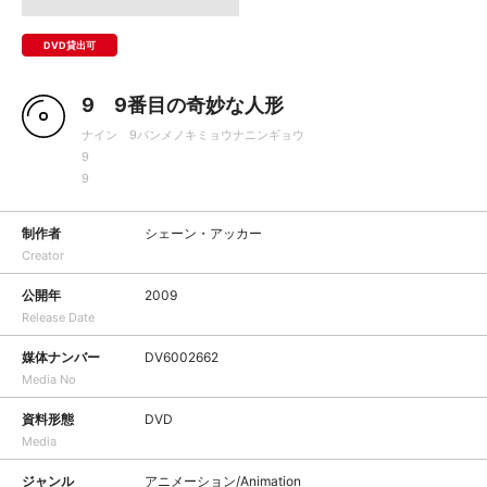
DVD貸出可
9 9番目の奇妙な人形
ナイン 9バンメノキミョウナニンギョウ
9
9
制作者
シェーン・アッカー
Creator
公開年
2009
Release Date
媒体ナンバー
DV6002662
Media No
資料形態
DVD
Media
ジャンル
アニメーション/Animation