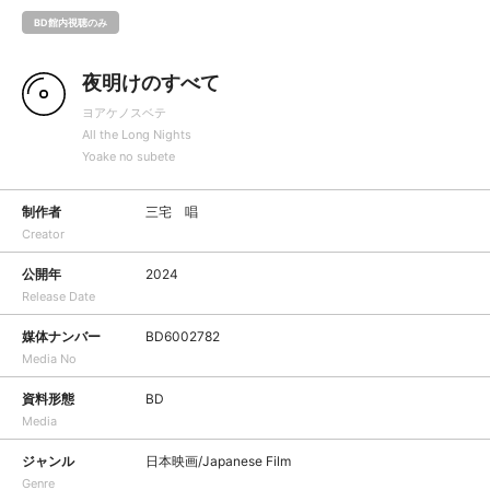
BD館内視聴のみ
夜明けのすべて
ヨアケノスベテ
All the Long Nights
Yoake no subete
制作者
三宅 唱
Creator
公開年
2024
Release Date
媒体ナンバー
BD6002782
Media No
資料形態
BD
Media
ジャンル
日本映画/Japanese Film
Genre