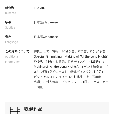
総分数
119 MIN
Runtime
字幕
日本語/Japanese
Subtitle
音声
日本語/Japanese
Language
この資料について
特典として、特報、30秒予告、本予告、ロング予告、
Special Filmmaking、Making of "All the Long Nights"
Additional
#49他（13分）を収録。特典ディスク1（125分）：
Information
Making of "All the Long Nights"、イベント映像集、ベ
ルリン渡航ダイジェスト。特典ディスク2（119分）：
ビジュアルコメンタリー（松村北斗、上白石萌音、三
宅唱）。封入特典：ブックレット（1冊）、ポストカー
ド3種。
収録作品