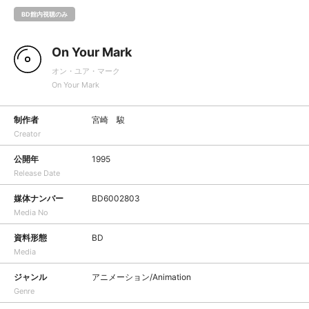
BD館内視聴のみ
On Your Mark
オン・ユア・マーク
On Your Mark
制作者
宮崎 駿
Creator
公開年
1995
Release Date
媒体ナンバー
BD6002803
Media No
資料形態
BD
Media
ジャンル
アニメーション/Animation
Genre