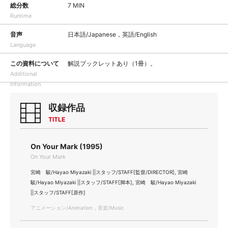
総分数
7 MIN
Runtime
音声
日本語/Japanese，英語/English
Language
この資料について
解説ブックレットあり（1冊）。
Additional
Information
収録作品
TITLE
On Your Mark (1995)
On Your Mark
宮崎 駿/Hayao Miyazaki ||スタッフ/STAFF[監督/DIRECTOR], 宮崎
駿/Hayao Miyazaki ||スタッフ/STAFF[脚本], 宮崎 駿/Hayao Miyazaki
||スタッフ/STAFF[原作]
アニメーション/Animation，音楽/Music