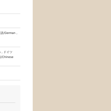
語/German，
ch，ドイツ
Chinese