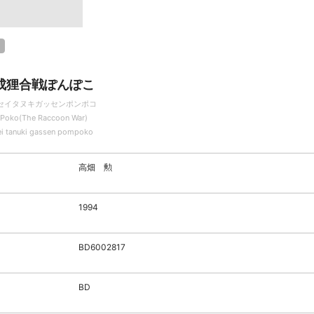
成狸合戦ぽんぽこ
セイタヌキガッセンポンポコ
Poko(The Raccoon War)
ei tanuki gassen pompoko
高畑 勲
1994
BD6002817
BD