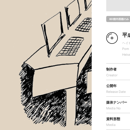
BD館内視聴のみ
平
ヘイ
Pom 
Heis
制作者
Creator
公開年
Release Date
媒体ナンバー
Media No
資料形態
Media