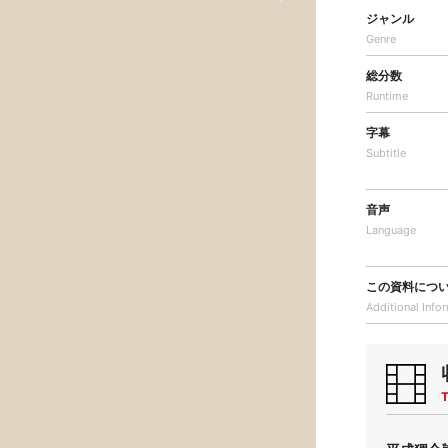
ジャンル
Genre
総分数
Runtime
字幕
Subtitle
音声
Language
この資料につ
Additional
Info
T