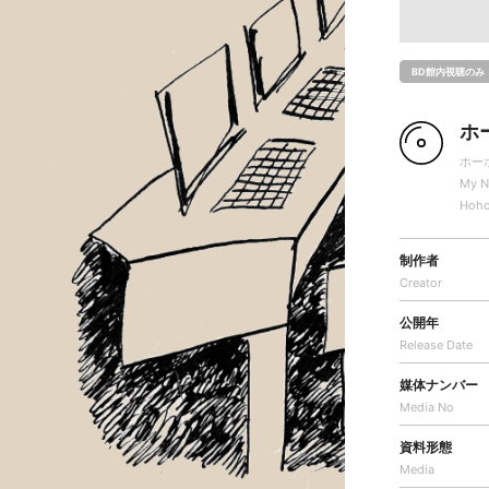
BD館内視聴のみ
ホ
ホー
My N
Hoho
制作者
Creator
公開年
Release Date
媒体ナンバー
Media No
資料形態
Media