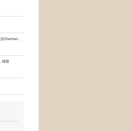
語/German，
n，韓国