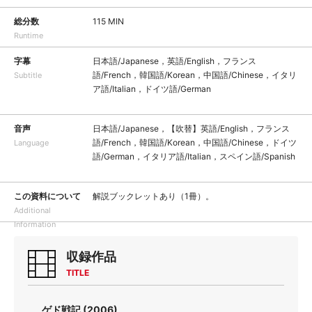
総分数
115 MIN
Runtime
字幕
日本語/Japanese，英語/English，フランス
語/French，韓国語/Korean，中国語/Chinese，イタリ
Subtitle
ア語/Italian，ドイツ語/German
音声
日本語/Japanese，【吹替】英語/English，フランス
語/French，韓国語/Korean，中国語/Chinese，ドイツ
Language
語/German，イタリア語/Italian，スペイン語/Spanish
この資料について
解説ブックレットあり（1冊）。
Additional
Information
収録作品
TITLE
ゲド戦記 (2006)