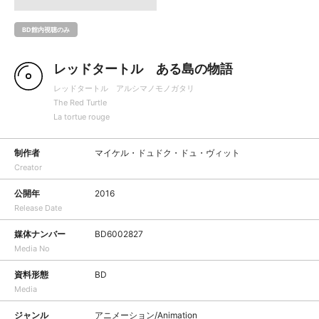
BD館内視聴のみ
レッドタートル ある島の物語
レッドタートル アルシマノモノガタリ
The Red Turtle
La tortue rouge
制作者
マイケル・ドュドク・ドュ・ヴィット
Creator
公開年
2016
Release Date
媒体ナンバー
BD6002827
Media No
資料形態
BD
Media
ジャンル
アニメーション/Animation