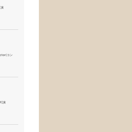
[演
ctor(コン
FF[演