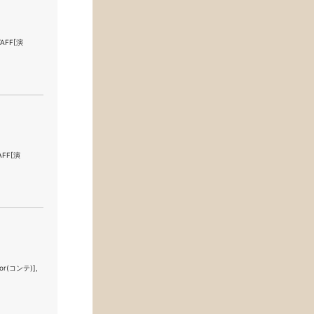
TAFF[演
AFF[演
or(コンテ)],