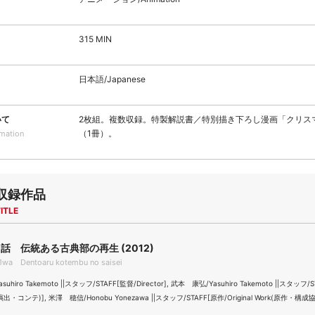
315 MIN
日本語/Japanese
いて
2枚組。複数収録。特製解説書／特別描き下ろし漫画「クリス
（1冊）。
rmation
収録作品
ITLE
話 伝統ある古典部の再生 (2012)
wa Dentoaru kotembu no saisei
hiro Takemoto ||スタッフ/STAFF[監督/Director], 武本 康弘/Yasuhiro Takemoto ||スタッフ/
r(演出・コンテ)], 米澤 穂信/Honobu Yonezawa ||スタッフ/STAFF[原作/Original Work(原作・構成協