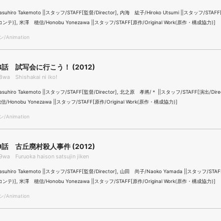
hiro Takemoto ||スタッフ/STAFF[監督/Director], 内海 紘子/Hiroko Utsumi ||スタッフ/STAFF
r(コンテ)], 米澤 穂信/Honobu Yonezawa ||スタッフ/STAFF[原作/Original Work(原作・構成協力)]
Animation
話 試写会に行こう！ (2012)
wa Shishakai ni iko!
uhiro Takemoto ||スタッフ/STAFF[監督/Director], 北之原 孝將/＊ ||スタッフ/STAFF[演出/Dire
信/Honobu Yonezawa ||スタッフ/STAFF[原作/Original Work(原作・構成協力)]
Animation
話 古丘廃村殺人事件 (2012)
wa Furuoka haison satsujin jiken
uhiro Takemoto ||スタッフ/STAFF[監督/Director], 山田 尚子/Naoko Yamada ||スタッフ/STA
r(コンテ)], 米澤 穂信/Honobu Yonezawa ||スタッフ/STAFF[原作/Original Work(原作・構成協力)]
Animation