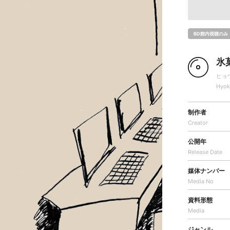
BD館内視聴のみ
氷菓
ヒョ
Hyok
制作者
Creator
公開年
Release Date
媒体ナンバー
Media No
資料形態
Media
ジャンル