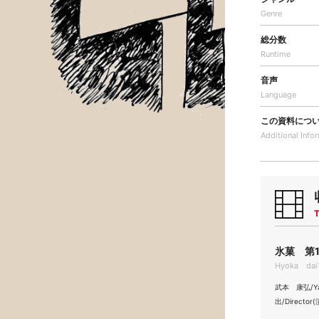
Genre
総分数
Runtime
音声
Language
この資料につ
Additional
Info
T
氷菓 第1
Hyoka dai1
武本 康弘/Yasu
出/Directo