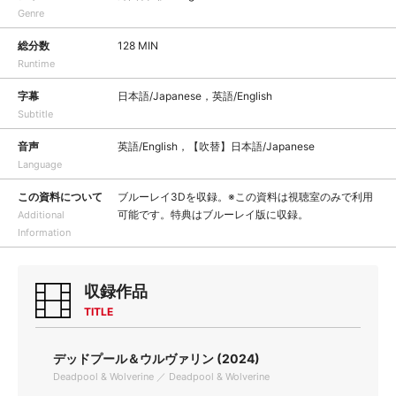
Genre
総分数
128 MIN
Runtime
字幕
日本語/Japanese，英語/English
Subtitle
音声
英語/English，【吹替】日本語/Japanese
Language
この資料について
ブルーレイ3Dを収録。※この資料は視聴室のみで利用
可能です。特典はブルーレイ版に収録。
Additional
Information
収録作品
TITLE
デッドプール＆ウルヴァリン (2024)
Deadpool & Wolverine ／ Deadpool & Wolverine