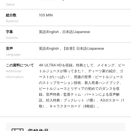
Genre
総分数
105 MIN
Runtime
字幕
英語/English，日本語/Japanese
Subtitle
音声
英語/English，【吹替】日本語/Japanese
Language
この資料について
4K ULTRA HDを収録。特典として、メイキング、ビー
トルジュースが帰ってきた！、ディーツ家の紹介、ゴ
Additional
ーストがいっぱい！、死後の世界：ビートルジュース
Information
のストップモーション技術、新人死者ハンドブック、
ビートルジュースとリディアの初めてのダンスを収
録。音声特典：監督ティム・バートンによる音声解
説。封入特典：ブックレット（1冊）、A3ポスター（1
枚）、キャラクターカード（8枚組）。