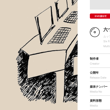
DVD貸出可
六
ムッ
Six F
Mutt
制作者
Creator
公開年
Release Date
媒体ナンバー
Media No
資料形態
Media