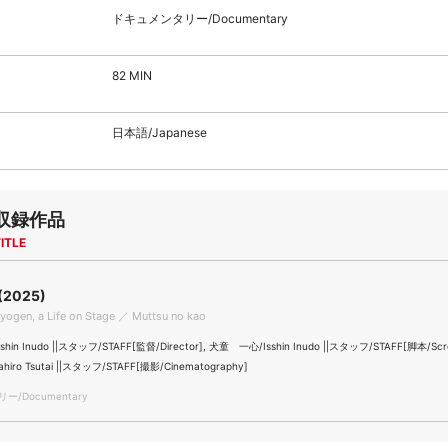
ドキュメンタリー/Documentary
82 MIN
日本語/Japanese
収録作品
ITLE
2025)
Kyogen, a Life on Stage ／ Muttsu no kao
in Inudo ||スタッフ/STAFF[監督/Director], 犬童 一心/Isshin Inudo ||スタッフ/STAFF[脚本/Scre
iro Tsutai ||スタッフ/STAFF[撮影/Cinematography]
/Documentary