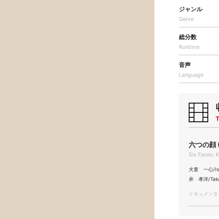
ジャンル
Genre
総分数
Runtime
音声
Language
T
六つの顔 (
Six Faces: 
犬童 一心/Issh
井 孝洋/Takah
ドキュメンタリー