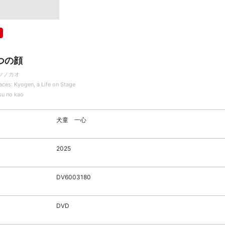
つの顔
ツノカオ
aces: Kyogen, a Life on Stage
su no kao
犬童 一心
2025
DV6003180
DVD