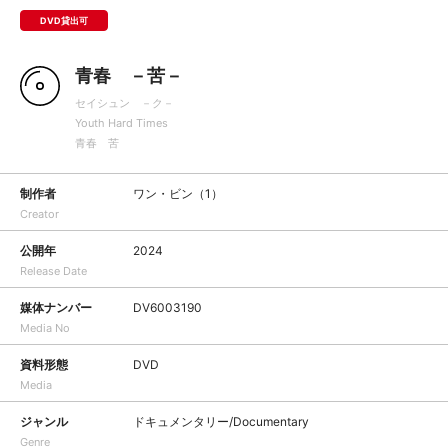
DVD貸出可
青春 －苦－
セイシュン －ク－
Youth Hard Times
青春 苦
制作者
ワン・ビン（1）
Creator
公開年
2024
Release Date
媒体ナンバー
DV6003190
Media No
資料形態
DVD
Media
ジャンル
ドキュメンタリー/Documentary
Genre