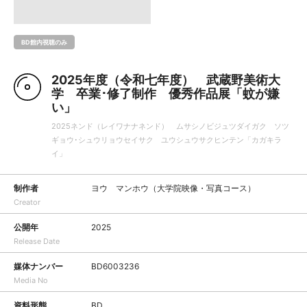
BD館内視聴のみ
2025年度（令和七年度） 武蔵野美術大
学 卒業･修了制作 優秀作品展「蚊が嫌
い」
2025ネンド（レイワナナネンド） ムサシノビジュツダイガク ソツ
ギョウ･シュウリョウセイサク ユウシュウサクヒンテン「カガキラ
イ」
制作者
ヨウ マンホウ（大学院映像・写真コース）
Creator
公開年
2025
Release Date
媒体ナンバー
BD6003236
Media No
資料形態
BD