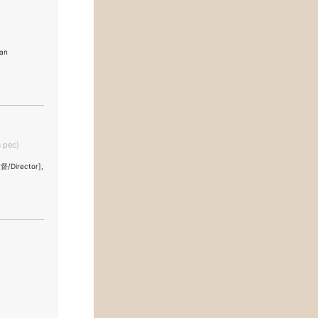
an
 pec)
Director],