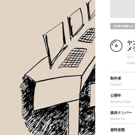
BD館内視聴のみ
ヤ
メ
ヤン
Svan
制作者
Creator
公開年
Release Date
媒体ナンバー
Media No
資料形態