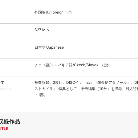
外国映画/Foreign Film
327 MIN
日本語/Japanese
チェコ語/スロバキア語/Czech/Slovak ほか
いて
複数収録。2枚組。DISC-1：『蟲』『錬金炉アタノール』。DI
ストカメラ』, 特典として、予告編集（10分）を収録。封入
rmation
ト1部。
収録作品
ITLE