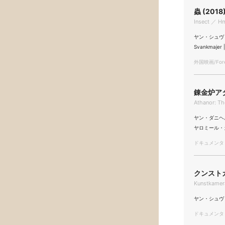
蟲 (2018
Insect ／ H
ヤン・シュヴァン
Svankmajer
外国映画/Forei
錬金炉アタ
Athanor: Th
ヤン・ダニヘル/J
ヤロミール・カリス
ドキュメンタリー
クンストカ
Kunstkamer
ヤン・シュヴァンク
ドキュメンタリー