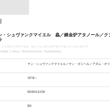
ン・シュヴァンクマイエル 蟲／錬金炉アタノール／ク
ラ
・シュヴァンクマイエル ムシ／レンキンロアタノール／クンストカメラ
kmajer J. Hmyz／Alchymická pec／Kunstkamera
ヤン・シュヴァンクマイエル／ヤン・ダニヘル／アダム・オリ
2018～
BD6003238
BD