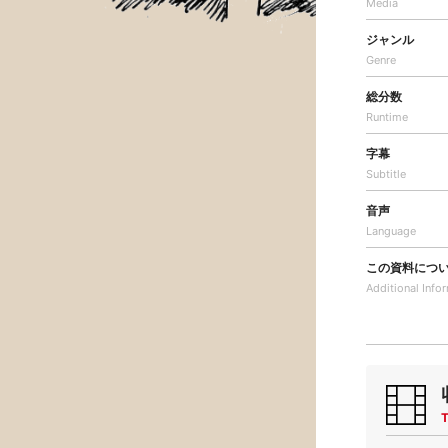
Media
ジャンル
Genre
総分数
Runtime
字幕
Subtitle
音声
Language
この資料につ
Additional
Info
T