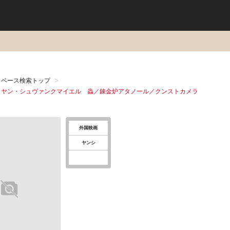
タベース検索トップ
：ヤン・シュヴァンクマイエル 蟲／錬金炉アタノール／クンストカメラ
外国映画
ヤンシ