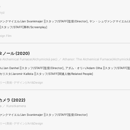
)
myz
クマイエル/Jan Svankmajer ||スタッフ/STAFF[監督/Director], ヤン・シュヴァンクマイエル/J
 ||スタッフ/STAFF[脚本/Screenplay]
gn Film
ノール (2020)
e Alchemical Furnace(Alchymická pec) ／ Athanor: The Alchemical Furnace(Alchymická
an Danhel ||スタッフ/STAFF[監督/Director], アダム・オリハ/Adam Olha ||スタッフ/STAFF[監督/
タ/Jaromir Kallista ||スタッフ/STAFF[関連人物/Related People]
(美術･デザイン)/Art&Design
メラ (2022)
a ／ Kunstkamera
マイエル/Jan Svankmajer ||スタッフ/STAFF[監督/Director]
(美術･デザイン)/Art&Design