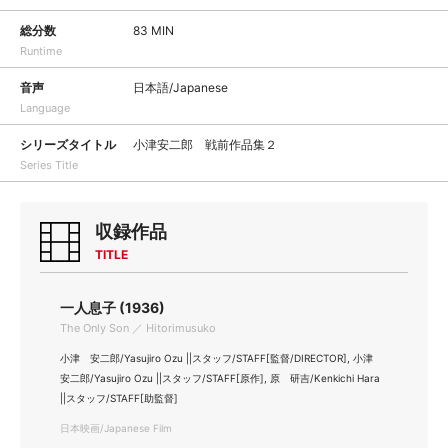
総分数
83 MIN
Runtime
音声
日本語/Japanese
Language
シリーズタイトル
小津安二郎 戦前作品集２
Series Title
収録作品
TITLE
一人息子 (1936)
The Only Son ／ Hitorimusuko
小津 安二郎/Yasujiro Ozu ||スタッフ/STAFF[監督/DIRECTOR], 小津
安二郎/Yasujiro Ozu ||スタッフ/STAFF[原作], 原 研吉/Kenkichi Hara
||スタッフ/STAFF[助監督]
日本映画/Japanese Film