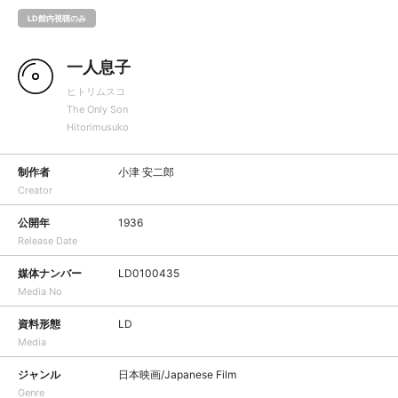
LD館内視聴のみ
一人息子
ヒトリムスコ
The Only Son
Hitorimusuko
制作者
小津 安二郎
Creator
公開年
1936
Release Date
媒体ナンバー
LD0100435
Media No
資料形態
LD
Media
ジャンル
日本映画/Japanese Film
Genre