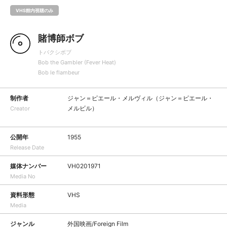
VHS館内視聴のみ
賭博師ボブ
トバクシボブ
Bob the Gambler (Fever Heat)
Bob le flambeur
制作者
ジャン＝ピエール・メルヴィル（ジャン＝ピエール・
メルビル）
Creator
公開年
1955
Release Date
媒体ナンバー
VH0201971
Media No
資料形態
VHS
Media
ジャンル
外国映画/Foreign Film