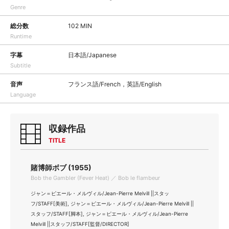
Genre
総分数
102 MIN
Runtime
字幕
日本語/Japanese
Subtitle
音声
フランス語/French，英語/English
Language
収録作品
TITLE
賭博師ボブ (1955)
Bob the Gambler (Fever Heat) ／ Bob le flambeur
ジャン＝ピエール・メルヴィル/Jean-Pierre Melvill ||スタッ
フ/STAFF[美術], ジャン＝ピエール・メルヴィル/Jean-Pierre Melvill ||
スタッフ/STAFF[脚本], ジャン＝ピエール・メルヴィル/Jean-Pierre
Melvill ||スタッフ/STAFF[監督/DIRECTOR]