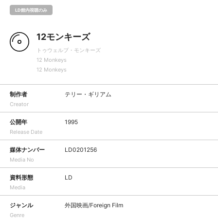
LD館内視聴のみ
12モンキーズ
トゥウェルブ・モンキーズ
12 Monkeys
12 Monkeys
制作者
テリー・ギリアム
Creator
公開年
1995
Release Date
媒体ナンバー
LD0201256
Media No
資料形態
LD
Media
ジャンル
外国映画/Foreign Film
Genre