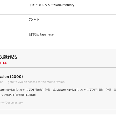
ドキュメンタリー/Documentary
70 MIN
日本語/Japanese
収録作品
ITLE
Avalon (2000)
lon ／ gate to Avalon access to the movie Avalon
to Kamiya ||スタッフ/STAFF[編集], 神谷 誠/Makoto Kamiya ||スタッフ/STAFF[撮影], 神谷 誠
スタッフ/STAFF[監督/DIRECTOR]
/Documentary