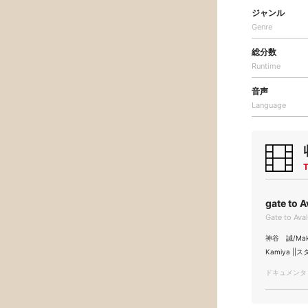
ジャンル
Genre
総分数
Runtime
音声
Language
T
gate to 
Gate to Ava
神谷 誠/Mako
Kamiya ||
ドキュメンタリー