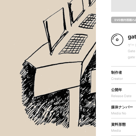
DVD館内視聴の
gat
ゲー
Gate 
gate 
制作者
Creator
公開年
Release Date
媒体ナンバー
Media No
資料形態
Media