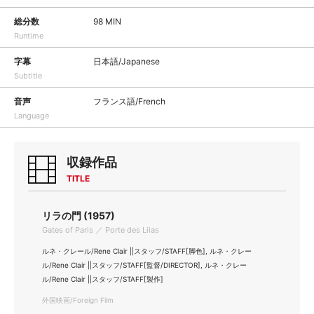
総分数
98 MIN
Runtime
字幕
日本語/Japanese
Subtitle
音声
フランス語/French
Language
収録作品
TITLE
リラの門 (1957)
Gates of Paris ／ Porte des Lilas
ルネ・クレール/Rene Clair ||スタッフ/STAFF[脚色], ルネ・クレー
ル/Rene Clair ||スタッフ/STAFF[監督/DIRECTOR], ルネ・クレー
ル/Rene Clair ||スタッフ/STAFF[製作]
外国映画/Foreign Film