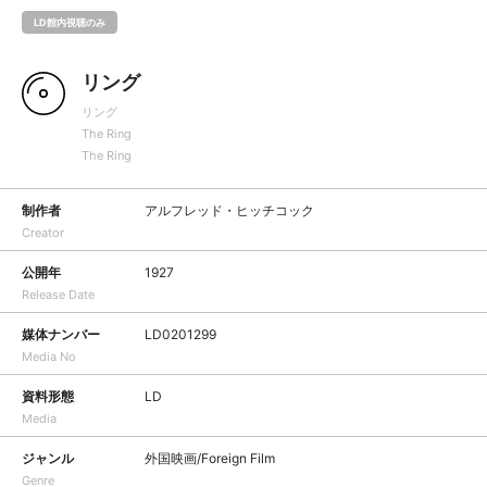
LD館内視聴のみ
リング
リング
The Ring
The Ring
制作者
アルフレッド・ヒッチコック
Creator
公開年
1927
Release Date
媒体ナンバー
LD0201299
Media No
資料形態
LD
Media
ジャンル
外国映画/Foreign Film
Genre