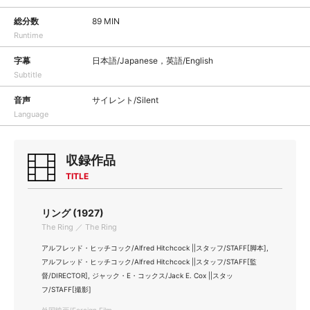
総分数
89 MIN
Runtime
字幕
日本語/Japanese，英語/English
Subtitle
音声
サイレント/Silent
Language
収録作品
TITLE
リング (1927)
The Ring ／ The Ring
アルフレッド・ヒッチコック/Alfred Hitchcock ||スタッフ/STAFF[脚本],
アルフレッド・ヒッチコック/Alfred Hitchcock ||スタッフ/STAFF[監
督/DIRECTOR], ジャック・E・コックス/Jack E. Cox ||スタッ
フ/STAFF[撮影]