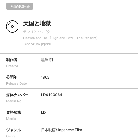
LD館内視聴のみ
天国と地獄
テンゴクトジゴク
Heaven and Hell (High and Low，The Ransom)
Tengokuto jigoku
制作者
黒澤 明
Creator
公開年
1963
Release Date
媒体ナンバー
LD0100084
Media No
資料形態
LD
Media
ジャンル
日本映画/Japanese Film
Genre