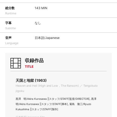
総分数
143 MIN
Runtime
字幕
なし
Subtitle
音声
日本語/Japanese
Language
収録作品
TITLE
天国と地獄 (1963)
Heaven and Hell (High and Low，The Ransom) ／ Tengokuto
jigoku
黒澤 明/Akira Kurosawa ||スタッフ/STAFF[監督/DIRECTOR], 黒澤
明/Akira Kurosawa ||スタッフ/STAFF[脚本], 菊島 隆三/Ryuzo
Kukushima ||スタッフ/STAFF[製作]