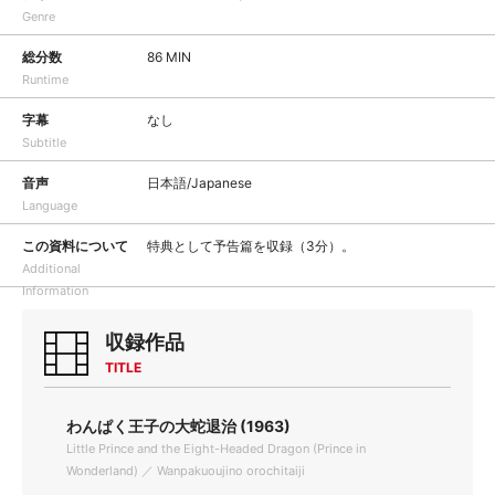
Genre
総分数
86 MIN
Runtime
字幕
なし
Subtitle
音声
日本語/Japanese
Language
この資料について
特典として予告篇を収録（3分）。
Additional
Information
収録作品
TITLE
わんぱく王子の大蛇退治 (1963)
Little Prince and the Eight-Headed Dragon (Prince in
Wonderland) ／ Wanpakuoujino orochitaiji