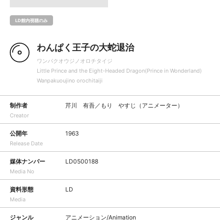
LD館内視聴のみ
わんぱく王子の大蛇退治
ワンパクオウジノオロチタイジ
Little Prince and the Eight-Headed Dragon(Prince in Wonderland)
Wanpakuoujino orochitaiji
制作者
芹川 有吾／もり やすじ（アニメーター）
Creator
公開年
1963
Release Date
媒体ナンバー
LD0500188
Media No
資料形態
LD
Media
ジャンル
アニメーション/Animation