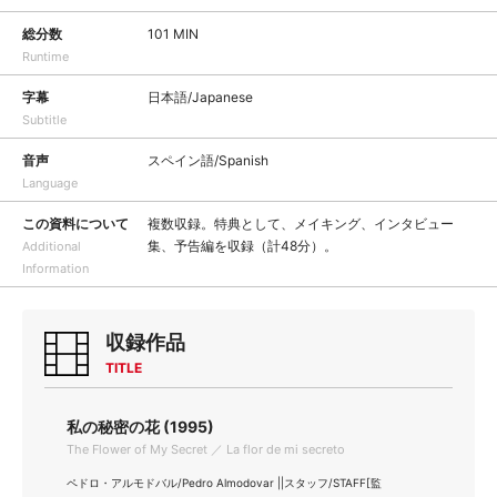
総分数
101 MIN
Runtime
字幕
日本語/Japanese
Subtitle
音声
スペイン語/Spanish
Language
この資料について
複数収録。特典として、メイキング、インタビュー
集、予告編を収録（計48分）。
Additional
Information
収録作品
TITLE
私の秘密の花 (1995)
The Flower of My Secret ／ La flor de mi secreto
ペドロ・アルモドバル/Pedro Almodovar ||スタッフ/STAFF[監