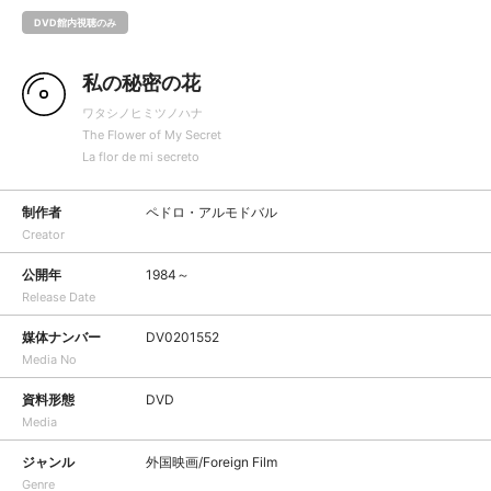
DVD館内視聴のみ
私の秘密の花
ワタシノヒミツノハナ
The Flower of My Secret
La flor de mi secreto
制作者
ペドロ・アルモドバル
Creator
公開年
1984～
Release Date
媒体ナンバー
DV0201552
Media No
資料形態
DVD
Media
ジャンル
外国映画/Foreign Film
Genre