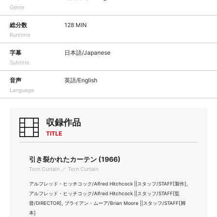
Genre
総分数
128 MIN
Runtime
字幕
日本語/Japanese
Subtitle
音声
英語/English
Language
収録作品
TITLE
引き裂かれたカーテン (1966)
Torn Curtain ／ Torn Curtain
アルフレッド・ヒッチコック/Alfred Hitchcock ||スタッフ/STAFF[製作],
アルフレッド・ヒッチコック/Alfred Hitchcock ||スタッフ/STAFF[監
督/DIRECTOR], ブライアン・ムーア/Brian Moore ||スタッフ/STAFF[脚
本]