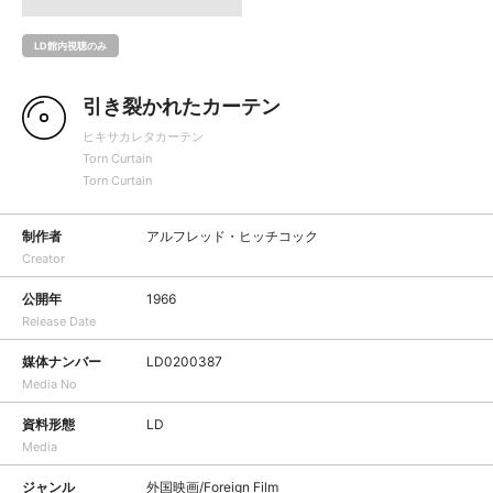
LD館内視聴のみ
引き裂かれたカーテン
ヒキサカレタカーテン
Torn Curtain
Torn Curtain
制作者
アルフレッド・ヒッチコック
Creator
公開年
1966
Release Date
媒体ナンバー
LD0200387
Media No
資料形態
LD
Media
ジャンル
外国映画/Foreign Film