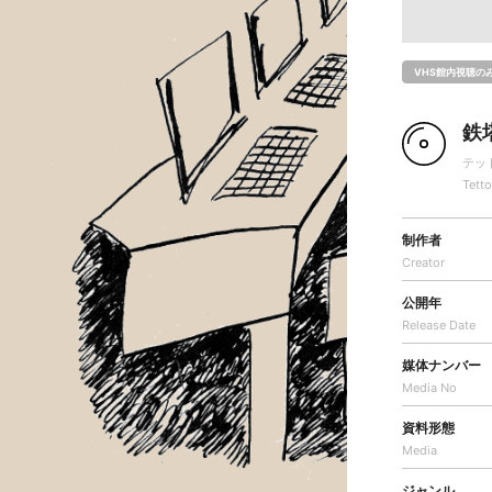
VHS館内視聴の
鉄
テッ
Tett
制作者
Creator
公開年
Release Date
媒体ナンバー
Media No
資料形態
Media
ジャンル