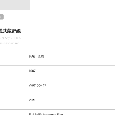
み
塔武蔵野線
トウムサシノセン
omusashinosen
長尾 直樹
1997
VH0100417
VHS
日本映画/Japanese Film