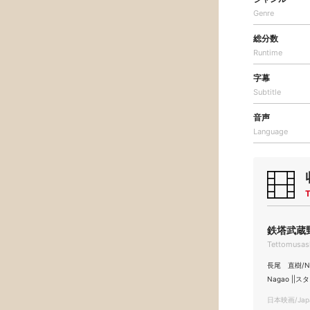
Genre
総分数
Runtime
字幕
Subtitle
音声
Language
T
鉄塔武蔵野線
Tettomusas
長尾 直樹/Nao
Nagao ||ス
日本映画/Japa