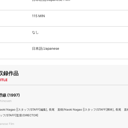
115 MIN
なし
日本語/Japanese
収録作品
ITLE
 (1997)
hinosen
ki Nagao ||スタッフ/STAFF[編集], 長尾 直樹/Naoki Nagao ||スタッフ/STAFF[脚本], 長尾 直樹
タッフ/STAFF[監督/DIRECTOR]
nese Film