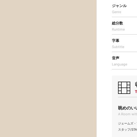
ジャンル
Genre
総分数
Runtime
字幕
Subtitle
音声
Language
T
眺めのいい
A Room wit
ジェームズ・アイヴ
スタッフ/STAF