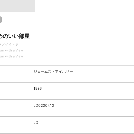
めのいい部屋
メノイイヘヤ
om with a View
om with a View
ジェームズ・アイボリー
1986
LD0200410
LD