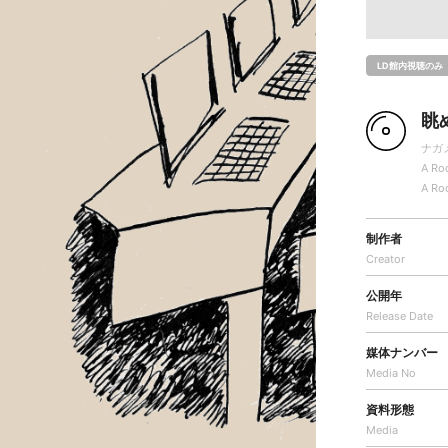
LD館内視聴のみ
眺
ナガ
A Ro
A Ro
制作者
Creator
公開年
Release Date
媒体ナンバー
Media No
資料形態
Media