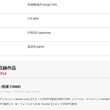
外国映画/Foreign Film
115 MIN
日本語/Japanese
英語/English
収録作品
ITLE
部屋 (1986)
h a View ／ A Room with a View
ォリー/James Ivory ||スタッフ/STAFF[監督/DIRECTOR], イスマイル・マーチャント/Ismail Mer
F[製作], E・M・フォースター/E.M. Forster ||スタッフ/STAFF[原作]