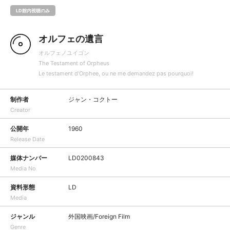
LD館内視聴のみ
オルフェの遺言
オルフェノユイゴン
The Testament of Orpheus
Le testament d'Orphee, ou ne me demandez pas pourquoi!
制作者
ジャン・コクトー
Creator
公開年
1960
Release Date
媒体ナンバー
LD0200843
Media No
資料形態
LD
Media
ジャンル
外国映画/Foreign Film
Genre