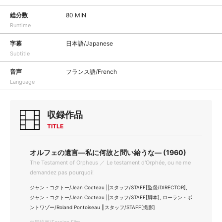
総分数
80 MIN
Runtime
字幕
日本語/Japanese
Subtitle
音声
フランス語/French
Language
収録作品
TITLE
オルフェの遺言―私に何故と問い給うな― (1960)
The Testament of Orpheus ／ Le testament d'Orphée, ou ne me
demandez pas pourquoi!
ジャン・コクトー/Jean Cocteau ||スタッフ/STAFF[監督/DIRECTOR],
ジャン・コクトー/Jean Cocteau ||スタッフ/STAFF[脚本], ローラン・ポ
ントワゾー/Roland Pontoiseau ||スタッフ/STAFF[撮影]