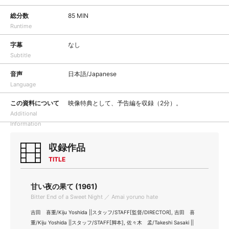
総分数
85 MIN
Runtime
字幕
なし
Subtitle
音声
日本語/Japanese
Language
この資料について
映像特典として、予告編を収録（2分）。
Additional
Information
収録作品
TITLE
甘い夜の果て (1961)
Bitter End of a Sweet Night ／ Amai yoruno hate
吉田 喜重/Kiju Yoshida ||スタッフ/STAFF[監督/DIRECTOR], 吉田 喜
重/Kiju Yoshida ||スタッフ/STAFF[脚本], 佐々木 孟/Takeshi Sasaki ||