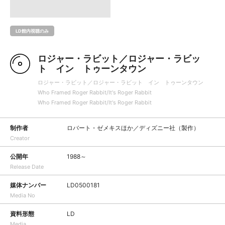
LD館内視聴のみ
ロジャー・ラビット／ロジャー・ラビッ
ト イン トゥーンタウン
ロジャー・ラビット／ロジャー・ラビット イン トゥーンタウン
Who Framed Roger Rabbit/It's Roger Rabbit
Who Framed Roger Rabbit/It's Roger Rabbit
制作者
ロバート・ゼメキスほか／ディズニー社（製作）
Creator
公開年
1988～
Release Date
媒体ナンバー
LD0500181
Media No
資料形態
LD
Media