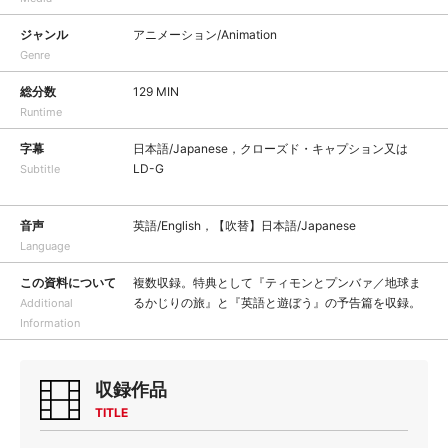
ジャンル
アニメーション/Animation
Genre
総分数
129 MIN
Runtime
字幕
日本語/Japanese，クローズド・キャプション又は
LD-G
Subtitle
音声
英語/English，【吹替】日本語/Japanese
Language
この資料について
複数収録。特典として『ティモンとプンバァ／地球ま
るかじりの旅』と『英語と遊ぼう』の予告篇を収録。
Additional
Information
収録作品
TITLE