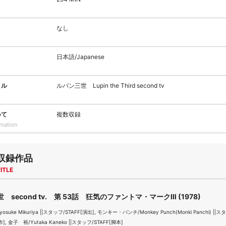
なし
日本語/Japanese
トル
ルパン三世 Lupin the Third second tv
いて
複数収録
rmation
収録作品
ITLE
 second tv. 第 53話 狂気のファントマ・マークⅢ (1978)
suke Mikuriya ||スタッフ/STAFF[演出], モンキー・パンチ/Monkey Punch(Monki Panchi) ||ス
作], 金子 裕/Yutaka Kaneko ||スタッフ/STAFF[脚本]