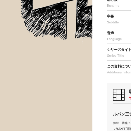
Runtime
字幕
Subtitle
音声
Language
シリーズタイ
Series Title
この資料につ
Additional
Info
T
ルパン三世
御厨 恭輔/Kyo
フ/STAFF[原