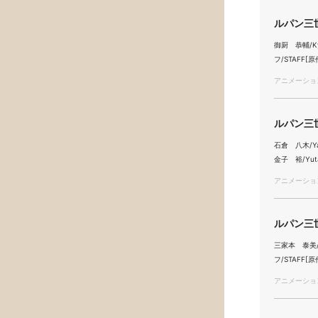
ルパン三世
御厨 恭輔/Kyo
フ/STAFF[原
アニメーション/
ルパン三世 
石倉 八木/Yag
金子 裕/Yuta
アニメーション/
ルパン三世
三家本 泰美/Ya
フ/STAFF[原
アニメーション/