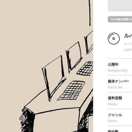
DVD館内視聴の
ルパ
ルパ
Lupin
公開年
Release Date
媒体ナンバー
Media No
資料形態
Media
ジャンル
Genre
総分数