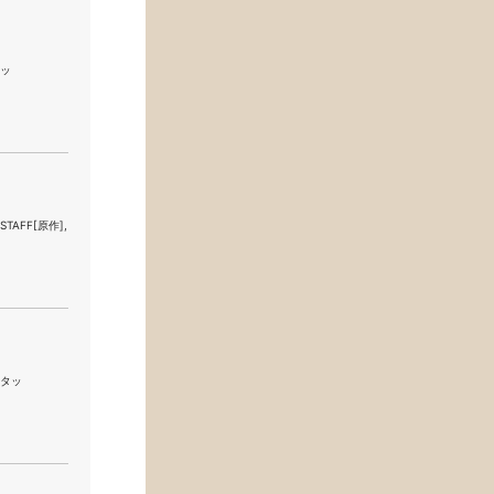
タッ
STAFF[原作],
|スタッ