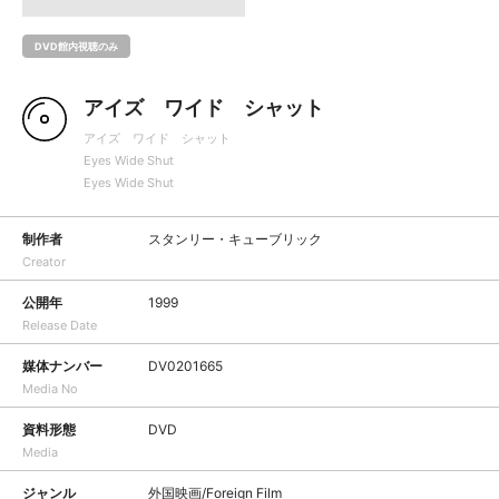
DVD館内視聴のみ
アイズ ワイド シャット
アイズ ワイド シャット
Eyes Wide Shut
Eyes Wide Shut
制作者
スタンリー・キューブリック
Creator
公開年
1999
Release Date
媒体ナンバー
DV0201665
Media No
資料形態
DVD
Media
ジャンル
外国映画/Foreign Film