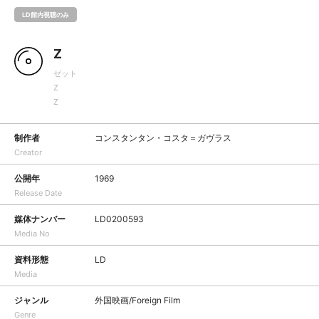
LD館内視聴のみ
Z
ゼット
Z
Z
制作者
コンスタンタン・コスタ＝ガヴラス
Creator
公開年
1969
Release Date
媒体ナンバー
LD0200593
Media No
資料形態
LD
Media
ジャンル
外国映画/Foreign Film
Genre