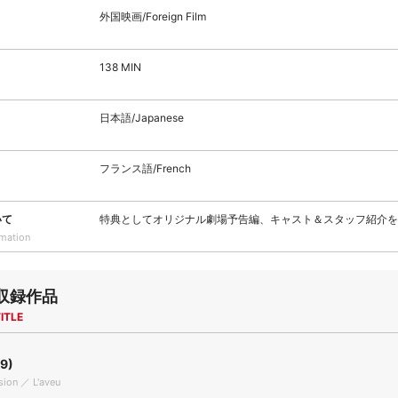
外国映画/Foreign Film
138 MIN
日本語/Japanese
フランス語/French
いて
特典としてオリジナル劇場予告編、キャスト＆スタッフ紹介を
rmation
収録作品
ITLE
9)
sion ／ L'aveu