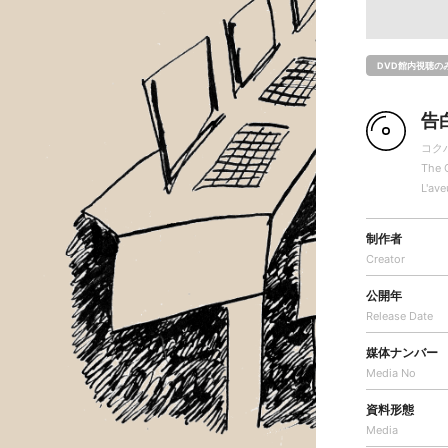
DVD館内視聴の
告
コク
The 
L'ave
制作者
Creator
公開年
Release Date
媒体ナンバー
Media No
資料形態
Media