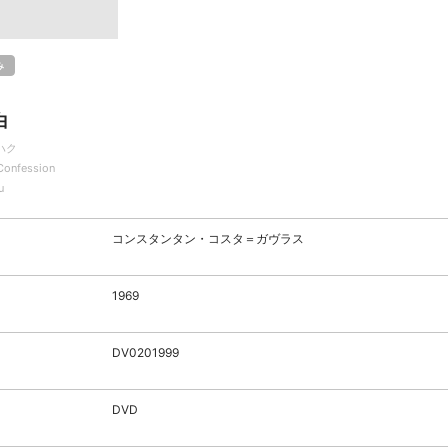
み
白
ハク
Confession
u
コンスタンタン・コスタ＝ガヴラス
1969
DV0201999
DVD