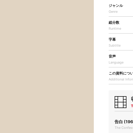
ジャンル
Genre
総分数
Runtime
字幕
Subtitle
音声
Language
この資料につ
Additional
Info
T
告白 (196
The Confes