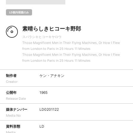
LD館内視聴のみ
素晴らしきヒコーキ野郎
スバラシキヒコーキヤロウ
Those Magnificent Men in Their Flying Machines, Or How I Flew
from London to Paris in 25 Hours 11 Minutes
Those Magnificent Men in Their Flying Machines, Or How I Flew
from London to Paris in 25 Hours 11 Minutes
制作者
ケン・アナキン
Creator
公開年
1965
Release Date
媒体ナンバー
LD0201122
Media No
資料形態
LD
Media