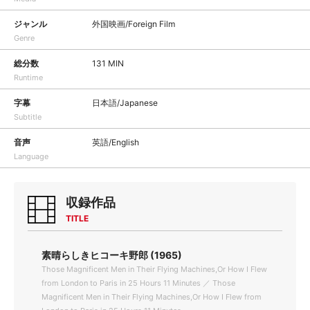
ジャンル
外国映画/Foreign Film
Genre
総分数
131 MIN
Runtime
字幕
日本語/Japanese
Subtitle
音声
英語/English
Language
収録作品
TITLE
素晴らしきヒコーキ野郎 (1965)
Those Magnificent Men in Their Flying Machines,Or How I Flew
from London to Paris in 25 Hours 11 Minutes ／ Those
Magnificent Men in Their Flying Machines,Or How I Flew from