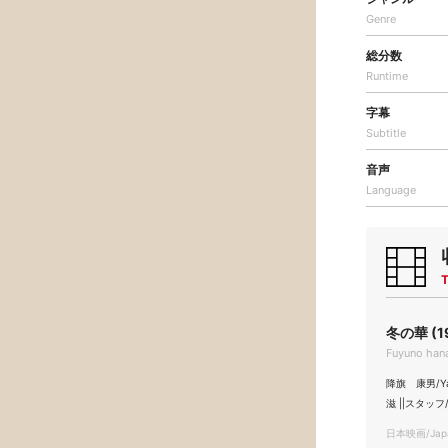
Genre
総分数
Runtime
字幕
Subtitle
音声
Language
T
冬の華 (1
Fuyuno han
降旗 康男/Yas
滋 ||スタッフ/
日本映画/Japa