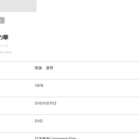
み
の華
ノハナ
no hana
降旗 康男
1978
DV0100703
DVD
日本映画/Japanese Film