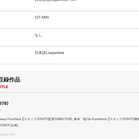
121 MIN
なし
日本語/Japanese
収録作品
ITLE
978)
a
uo Furuhata ||スタッフ/STAFF[監督/DIRECTOR], 倉本 聡/So Kuramoto ||スタッフ/STAFF[
STAFF[企画]
nese Film