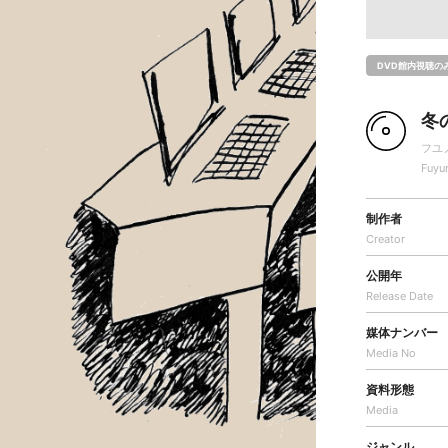
DVD館内視聴の
冬
フユ
Fuyu
制作者
Creator
公開年
Release Date
媒体ナンバー
Media No
資料形態
Media
ジャンル