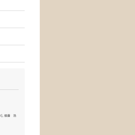
脚本], 後藤 浩