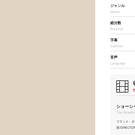
ジャンル
Genre
総分数
Runtime
字幕
Subtitle
音声
Language
T
ショーシャ
The Shawsh
フランク・ダラボン
督/DIRECTO