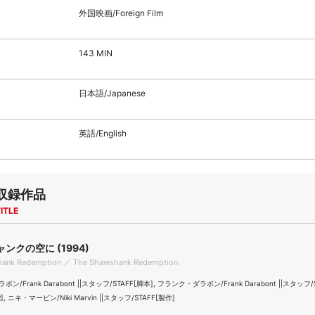
外国映画/Foreign Film
143 MIN
日本語/Japanese
英語/English
収録作品
ITLE
ンクの空に (1994)
ank Redemption ／ The Shawshank Redemption
/Frank Darabont ||スタッフ/STAFF[脚本], フランク・ダラボン/Frank Darabont ||スタッフ/
R], ニキ・マービン/Niki Marvin ||スタッフ/STAFF[製作]