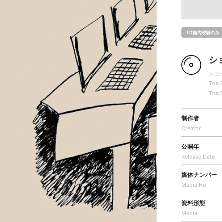
LD館内視聴のみ
シ
ショ
The 
The 
制作者
Creator
公開年
Release Date
媒体ナンバー
Media No
資料形態
Media